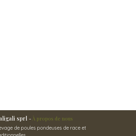
ligali sprl
-
À propos de nous
levage de poules pondeuses de race et
aditionnelles.