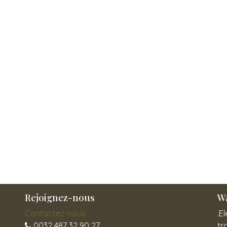
Rejoignez-nous
Wa
Contactez-nous
.E
0032 487 32 90 27
tr